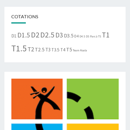
COTATIONS
D2
D2.5
T1
D1.5
D3
D3.5
D1
D4
D4.5
D5
Parc à T5
T1.5
T2
T2.5
T5
T3
T3.5
T4
Team Koala