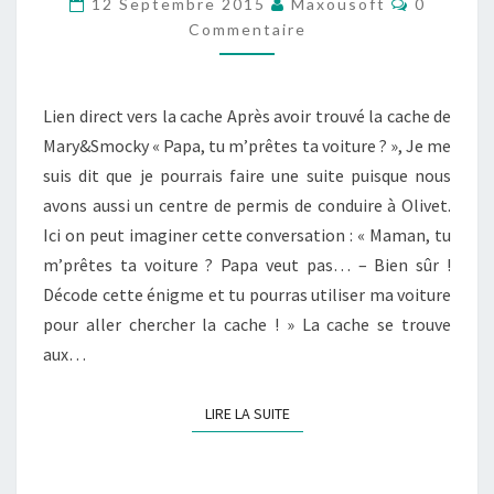
12 Septembre 2015
Maxousoft
0
VOITURE
Commentaire
?
PAPA
Lien direct vers la cache Après avoir trouvé la cache de
VEUT
Mary&Smocky « Papa, tu m’prêtes ta voiture ? », Je me
PAS… »
suis dit que je pourrais faire une suite puisque nous
avons aussi un centre de permis de conduire à Olivet.
Ici on peut imaginer cette conversation : « Maman, tu
m’prêtes ta voiture ? Papa veut pas… – Bien sûr !
Décode cette énigme et tu pourras utiliser ma voiture
pour aller chercher la cache ! » La cache se trouve
aux…
LIRE LA SUITE
LIRE LA SUITE