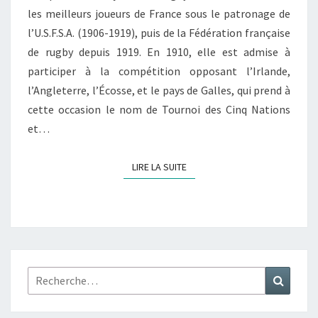
les meilleurs joueurs de France sous le patronage de
l’U.S.F.S.A. (1906-1919), puis de la Fédération française
de rugby depuis 1919. En 1910, elle est admise à
participer à la compétition opposant l’Irlande,
l’Angleterre, l’Écosse, et le pays de Galles, qui prend à
cette occasion le nom de Tournoi des Cinq Nations
et…
LIRE LA SUITE
LIRE LA SUITE
Rechercher :
Recher