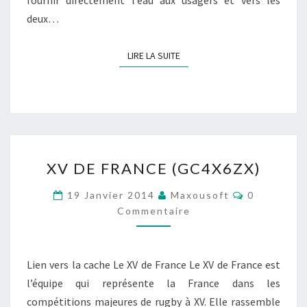
fournir directement l’eau aux usagers et vers les
deux…
LIRE LA SUITE
LIRE LA SUITE
XV
XV DE FRANCE (GC4X6ZX)
DE
FRANCE
Commentai
19 Janvier 2014
Maxousoft
0
(GC4X6ZX)
Commentaire
Lien vers la cache Le XV de France Le XV de France est
l’équipe qui représente la France dans les
compétitions majeures de rugby à XV. Elle rassemble