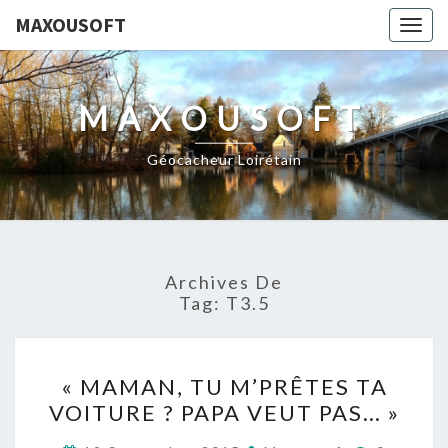
MAXOUSOFT
Togg
navig
MAXOUSOFT
Géocacheur Loirétain
Archives De
Tag:
T3.5
« MAMAN,
« MAMAN, TU M’PRÊTES TA
TU
VOITURE ? PAPA VEUT PAS… »
M’PRÊTES
TA
Commenta