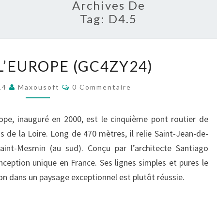
Archives De
Tag:
D4.5
PONT
L’EUROPE (GC4ZY24)
DE
L’EUROPE
Commentaires
14
Maxousoft
0 Commentaire
(GC4ZY24)
ope, inauguré en 2000, est le cinquième pont routier de
 de la Loire. Long de 470 mètres, il relie Saint-Jean-de-
Saint-Mesmin (au sud). Conçu par l’architecte Santiago
nception unique en France. Ses lignes simples et pures le
on dans un paysage exceptionnel est plutôt réussie.