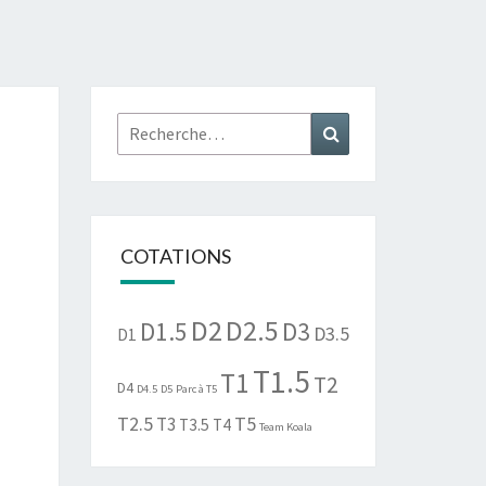
Rechercher :
Recherche
COTATIONS
D2
D2.5
D1.5
D3
D3.5
D1
T1.5
T1
T2
D4
D4.5
D5
Parc à T5
T2.5
T5
T3
T3.5
T4
Team Koala