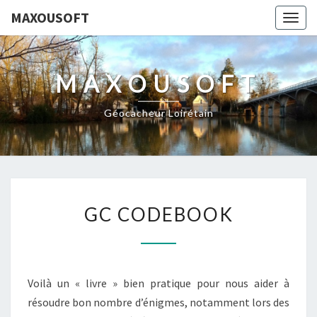
MAXOUSOFT
Togg
navig
MAXOUSOFT
Géocacheur Loirétain
GC
GC CODEBOOK
CODEBOOK
Voilà un « livre » bien pratique pour nous aider à
résoudre bon nombre d’énigmes, notamment lors des