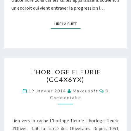
d’atteindre 2048 car les tuiles apparaissent souvent à
un endroit qui vient entraver la progression !…
LIRE LA SUITE
LIRE LA SUITE
L’HORLOGE
L’HORLOGE FLEURIE
FLEURIE
(GC4X6YX)
(GC4X6YX)
Commentai
19 Janvier 2014
Maxousoft
0
Commentaire
Lien vers la cache L’horloge fleurie L’horloge fleurie
d’Olivet fait la fierté des Olivetains. Depuis 1951,