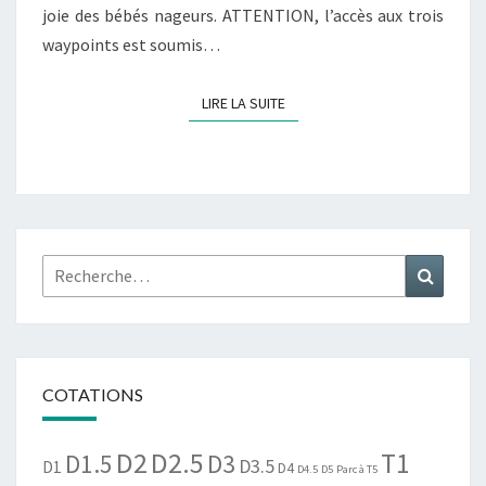
joie des bébés nageurs. ATTENTION, l’accès aux trois
waypoints est soumis…
LIRE LA SUITE
LIRE LA SUITE
Rechercher :
Recher
COTATIONS
D2
D2.5
T1
D1.5
D3
D3.5
D1
D4
D4.5
D5
Parc à T5