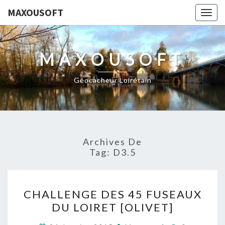
MAXOUSOFT
Togg
navig
MAXOUSOFT
Géocacheur Loirétain
Archives De
Tag:
D3.5
CHALLENGE
CHALLENGE DES 45 FUSEAUX
DES
DU LOIRET [OLIVET]
45
FUSEAUX
Commentai