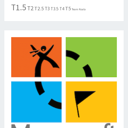
T1.5
T2
T2.5
T5
T3
T3.5
T4
Team Koala