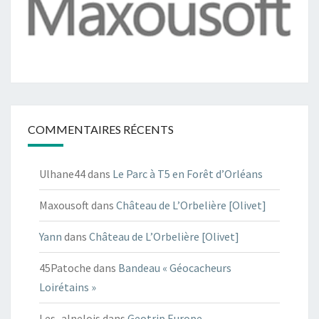
COMMENTAIRES RÉCENTS
Ulhane44
dans
Le Parc à T5 en Forêt d’Orléans
Maxousoft
dans
Château de L’Orbelière [Olivet]
Yann
dans
Château de L’Orbelière [Olivet]
45Patoche
dans
Bandeau « Géocacheurs
Loirétains »
Les_alnelois
dans
Geotrip Europe