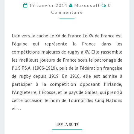
FRANCE
Commentai
19 Janvier 2014
Maxousoft
0
(GC4X6ZX)
Commentaire
Lien vers la cache Le XV de France Le XV de France est
l’équipe qui représente la France dans les
compétitions majeures de rugby à XV. Elle rassemble
les meilleurs joueurs de France sous le patronage de
l’U.S.F.S.A. (1906-1919), puis de la Fédération française
de rugby depuis 1919. En 1910, elle est admise à
participer à la compétition opposant l’Irlande,
l’Angleterre, l’Écosse, et le pays de Galles, qui prend à
cette occasion le nom de Tournoi des Cinq Nations
et…
LIRE LA SUITE
LIRE LA SUITE