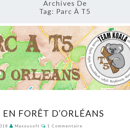
Archives De
Tag:
Parc À T5
LE
5 EN FORÊT D’ORLÉANS
PARC
À
Commentaires
2018
Maxousoft
1 Commentaire