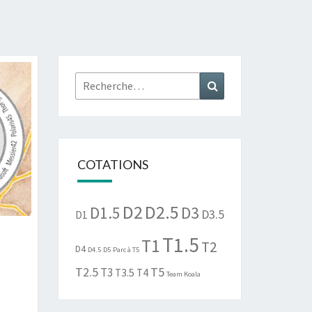
Rechercher :
Recherche
COTATIONS
D2
D2.5
D1.5
D3
D3.5
D1
T1.5
T1
T2
D4
D4.5
D5
Parc à T5
T2.5
T5
T3
T3.5
T4
Team Koala