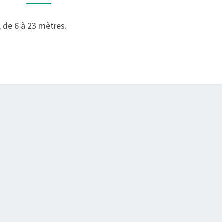
T5
EN
, de 6 à 23 mètres.
FORÊT
D’ORLÉANS