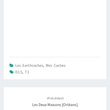
Les Earthcaches
,
Mes Caches
D1.5
,
T1
Navigation
d'article
Précédent
Les Deux Maisons [Orléans]