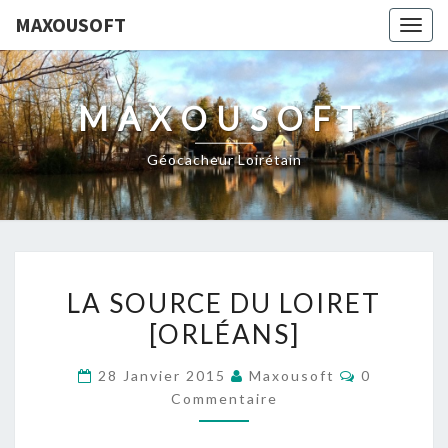
MAXOUSOFT
Togg
navig
MAXOUSOFT
Géocacheur Loirétain
LA
LA SOURCE DU LOIRET
SOURCE
[ORLÉANS]
DU
LOIRET
Commentai
28 Janvier 2015
Maxousoft
0
[ORLÉANS]
Commentaire