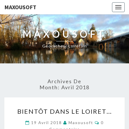
MAXOUSOFT
Togg
navig
MAXOUSOFT
Géocacheur Loirétain
Archives De
Month:
Avril 2018
BIENTÔT
BIENTÔT DANS LE LOIRET…
DANS
LE
Commentair
19 Avril 2018
Maxousoft
0
LOIRET…