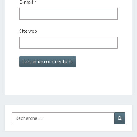
E-mail
*
Site web
Rechercher :
Recher