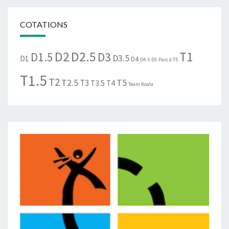
COTATIONS
D2
D2.5
T1
D1.5
D3
D3.5
D1
D4
D4.5
D5
Parc à T5
T1.5
T2
T2.5
T5
T3
T3.5
T4
Team Koala