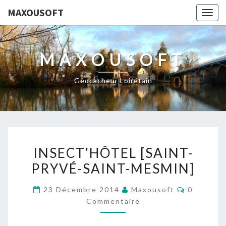
MAXOUSOFT
Togg
navig
MAXOUSOFT
Géocacheur Loirétain
INSECT’HÔTEL
INSECT’HÔTEL [SAINT-
[SAINT-
PRYVÉ-SAINT-MESMIN]
PRYVÉ-
SAINT-
Commenta
23 Décembre 2014
Maxousoft
0
MESMIN]
Commentaire