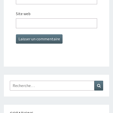
Site web
Rechercher :
Recher