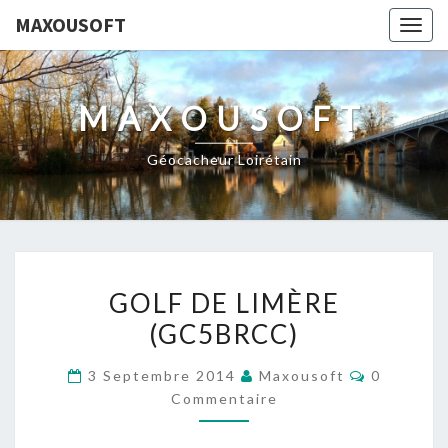
MAXOUSOFT
Togg
navig
MAXOUSOFT
Géocacheur Loirétain
GOLF
GOLF DE LIMÈRE
DE
(GC5BRCC)
LIMÈRE
(GC5BRCC)
Commenta
3 Septembre 2014
Maxousoft
0
Commentaire