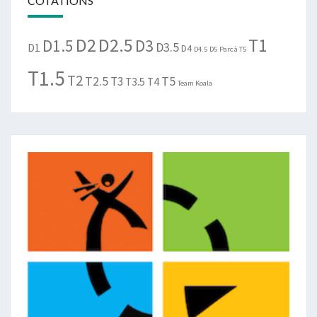
COTATIONS
D2
D2.5
T1
D1.5
D3
D3.5
D1
D4
D4.5
D5
Parc à T5
T1.5
T2
T2.5
T5
T3
T3.5
T4
Team Koala