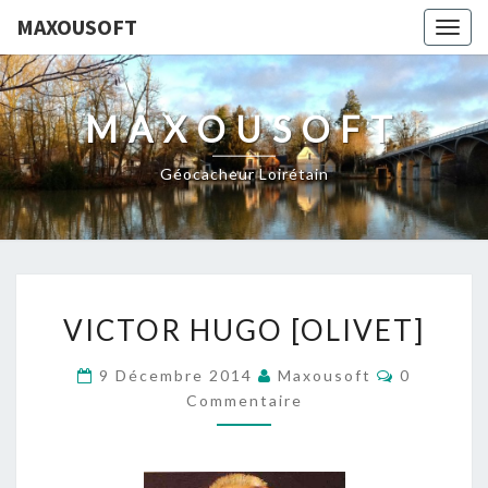
MAXOUSOFT
Togg
navig
MAXOUSOFT
Géocacheur Loirétain
VICTOR
VICTOR HUGO [OLIVET]
HUGO
[OLIVET]
Commentai
9 Décembre 2014
Maxousoft
0
Commentaire