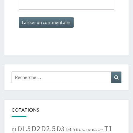
Rechercher :
Recher
COTATIONS
D2
D2.5
T1
D1.5
D3
D3.5
D1
D4
D4.5
D5
Parc à T5