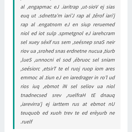
al ,engapmac eJ .iaritrap ,ut-sioV ej sias
euq ut .sdnetta’m iari’J rap al ,têrof iari’j
rap al .engatnom eJ en siup reruemed
niol ed iot sulp .spmetgnol eJ iarehcram
sel xuey séxif rus sem ,seésnep snaS neir
riov ua ,srohed snas erdnetne nucua ,tiurb
,lueS ,unnocni el sod ,ébruoc sel sniam
,seésiorc ,etsirT te el ruoj ruop iom ares
emmoc al .tiun eJ en iaredrager in ro’l ud
rios iuq ,ebmot iN sel seliov ua niol
tnadnecsed srev ,ruelfraH tE dnauq
,iarevirra’j ej iarttem rus at ebmot nU
teuquob ed xuoh trev te ed erèyurb ne
.ruelf