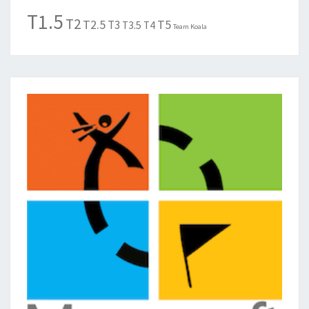
T1.5
T2
T2.5
T5
T3
T3.5
T4
Team Koala