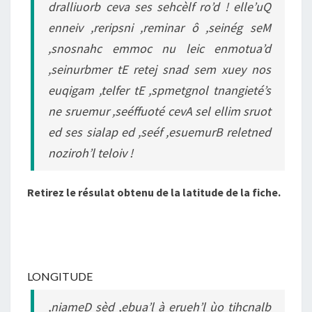
dralliuorb ceva ses sehcèlf ro’d ! elle’uQ
enneiv ,reripsni ,reminar ô ,seinég seM
,snosnahc emmoc nu leic enmotua’d
,seinurbmer tE retej snad sem xuey nos
euqigam ,telfer tE ,spmetgnol tnangieté’s
ne sruemur ,seéffuoté cevA sel ellim sruot
ed ses sialap ed ,seéf ,esuemurB reletned
noziroh’l teloiv !
Retirez le résulat obtenu de la latitude de la fiche.
LONGITUDE
,niameD sèd ,ebua’l à erueh’l ùo tihcnalb