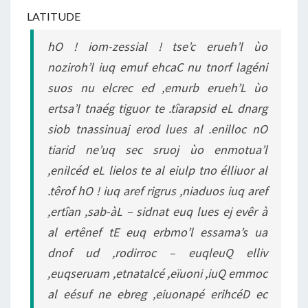
LATITUDE
hO ! iom-zessial ! tse’c erueh’l ùo
noziroh’l iuq emuf ehcaC nu tnorf lagéni
suos nu elcrec ed ,emurb erueh’L ùo
ertsa’l tnaég tiguor te .tîarapsid eL dnarg
siob tnassinuaj erod lues al .enilloc nO
tiarid ne’uq sec sruoj ùo enmotua’l
,enilcéd eL lielos te al eiulp tno élliuor al
.têrof hO ! iuq aref rigrus ,niaduos iuq aref
,ertîan ,sab-àL – sidnat euq lues ej evêr à
al ertênef tE euq erbmo’l essama’s ua
dnof ud ,rodirroc – euqleuQ elliv
,euqseruam ,etnatalcé ,eïuoni ,iuQ emmoc
al eésuf ne ebreg ,eiuonapé erihcéD ec