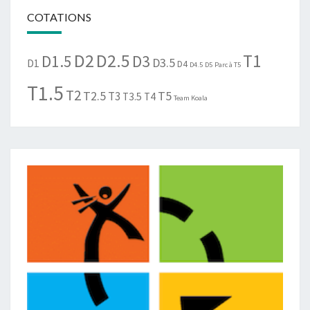
COTATIONS
D2
D2.5
T1
D1.5
D3
D3.5
D1
D4
D4.5
D5
Parc à T5
T1.5
T2
T2.5
T5
T3
T3.5
T4
Team Koala