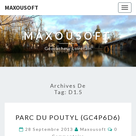
MAXOUSOFT
Togg
navig
MAXOUSOFT
Géocacheur Loirétain
Archives De
Tag:
D1.5
PARC
PARC DU POUTYL (GC4P6D6)
DU
POUTYL
Commenta
28 Septembre 2013
Maxousoft
0
(GC4P6D6)