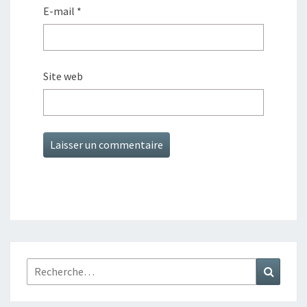
E-mail
*
Site web
Rechercher :
Recher