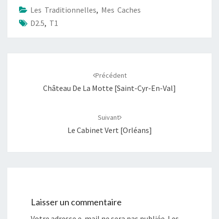
Les Traditionnelles
,
Mes Caches
D2.5
,
T1
Navigation
d'article
Précédent
Château De La Motte [Saint-Cyr-En-Val]
Suivant
Le Cabinet Vert [Orléans]
Laisser un commentaire
Votre adresse e-mail ne sera pas publiée.
Les