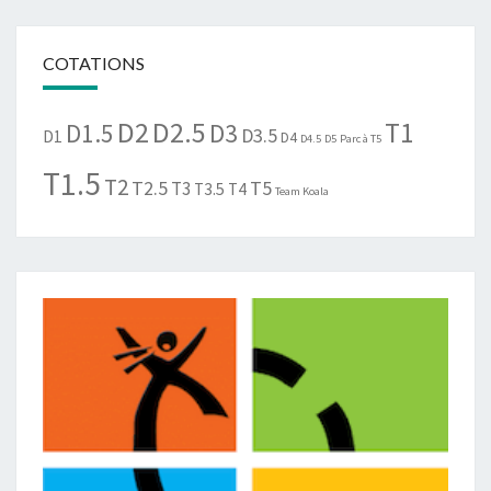
COTATIONS
D2
D2.5
T1
D1.5
D3
D3.5
D1
D4
D4.5
D5
Parc à T5
T1.5
T2
T2.5
T5
T3
T3.5
T4
Team Koala