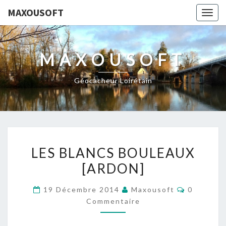
MAXOUSOFT
Togg
navig
MAXOUSOFT
Géocacheur Loirétain
LES
LES BLANCS BOULEAUX
BLANCS
[ARDON]
BOULEAUX
[ARDON]
Commenta
19 Décembre 2014
Maxousoft
0
Commentaire